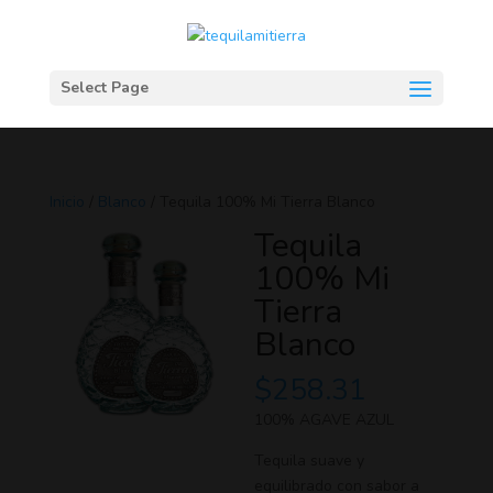
Select Page
Inicio
/
Blanco
/ Tequila 100% Mi Tierra Blanco
Tequila
100% Mi
Tierra
Blanco
$
258.31
100% AGAVE AZUL
Tequila suave y
equilibrado con sabor a