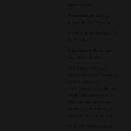
agave cocido.
Presentación:
Botella
artesanal 750ml y 375ml.
Contenido alcohólico:
38
% Alc. Vol.
A la Vista:
Brillante con
un cuerpo notable.
Al Olfato:
Tanto sus
poderosas notas cítricas a
toronja, naranja y
limón, así como las dulces
notas del agave cocido
acompañan a los tonos
herbales que definen el
carácter de este tequila.
Al Gusto:
Intensidad en